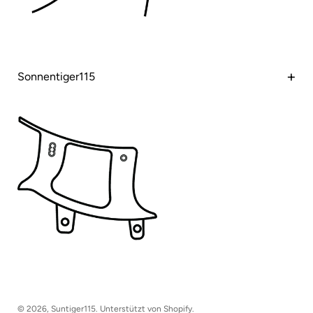
Sonnentiger115
Heim
Produkt
Wiring Kit
Installation
Kontaktiere uns
Rückgaberecht
Datenschutz-Bestimmungen
Terms & amp; Bedingungen
© 2026,
Suntiger115
.
Unterstützt von Shopify
.