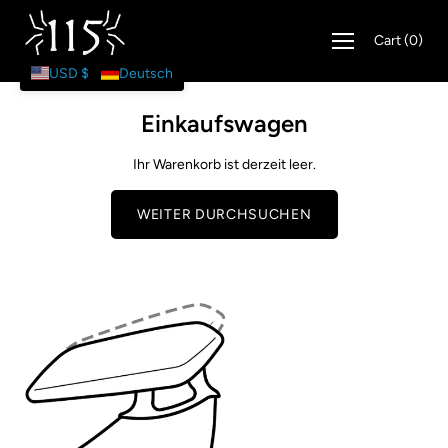
Zum
Inhalt
Cart
(
0
)
springen
USD $
Deutsch
Einkaufswagen
Ihr Warenkorb ist derzeit leer.
WEITER DURCHSUCHEN